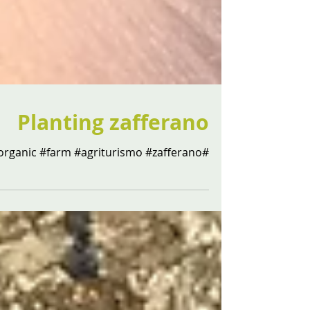
Planting zafferano
#organic #farm #agriturismo #zafferano