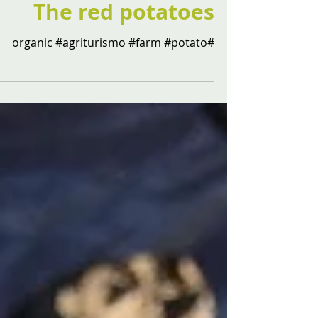
The red potatoes
#organic #agriturismo #farm #potato